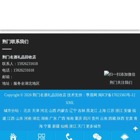
荆门联系我们
荆门名酒礼品回收店
联系人：15926231618
电话：15926231618
邮箱：
荆门关注我们
地址：服务全湖北地区
Copyright © 2026 荆门名酒礼品回收店 技术支持：季晨网
闽ICP备17023363号-12
XML
城市分站：
北京
天津
河北
山西
内蒙古
辽宁
吉林
黑龙江
上海
江苏
浙江
安徽
福
建
江西
山东
河南
湖北
湖南
广东
广西
海南
重庆
四川
贵州
云南
西藏
陕西
甘肃
青
海
宁夏
新疆
仙桃
潜江
天门
更多城市