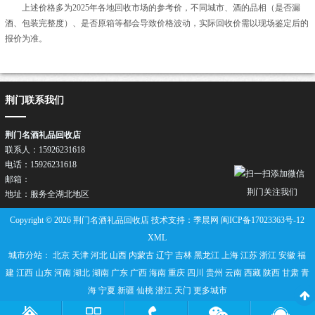
上述价格多为2025年各地回收市场的参考价，不同城市、酒的品相（是否漏
酒、包装完整度）、是否原箱等都会导致价格波动，实际回收价需以现场鉴定后的
报价为准。
荆门联系我们
荆门名酒礼品回收店
联系人：15926231618
电话：15926231618
邮箱：
荆门关注我们
地址：服务全湖北地区
Copyright © 2026 荆门名酒礼品回收店 技术支持：季晨网
闽ICP备17023363号-12
XML
城市分站：
北京
天津
河北
山西
内蒙古
辽宁
吉林
黑龙江
上海
江苏
浙江
安徽
福
建
江西
山东
河南
湖北
湖南
广东
广西
海南
重庆
四川
贵州
云南
西藏
陕西
甘肃
青
海
宁夏
新疆
仙桃
潜江
天门
更多城市