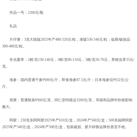
作品一号：2200元/瓶
礼品
片仔癀：3克大陆版2025年产480-520元/粒，港版530-540元/粒；临期/破损品
300-400元/粒。
冬虫夏草：2根/克130-140元，3根/克90-110元，5根/克50-70元，养殖虫草35元/
克。
海参：国内普通干参约90元/斤，即食海参87.5元/斤；日本海参仅约32元/公
斤。
燕窝：普通散装约60元/克，同仁堂特级达3200元/克，等级和品牌对价格影响
极大。
阿胶：250克东阿阿胶2025年产610元/盒，2024年产560元/盒；500克福牌阿胶
2025年产540元/盒，2024年产500元/盒，包装破损、胶片碎裂会降价甚至不收。