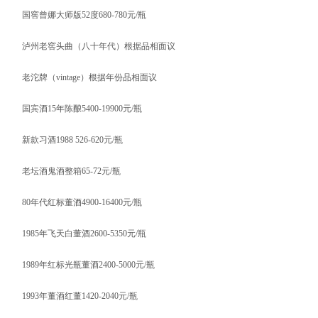
国窖曾娜大师版52度680-780元/瓶
泸州老窖头曲（八十年代）根据品相面议
老沱牌（vintage）根据年份品相面议
国宾酒15年陈酿5400-19900元/瓶
新款习酒1988 526-620元/瓶
老坛酒鬼酒整箱65-72元/瓶
80年代红标董酒4900-16400元/瓶
1985年飞天白董酒2600-5350元/瓶
1989年红标光瓶董酒2400-5000元/瓶
1993年董酒红董1420-2040元/瓶