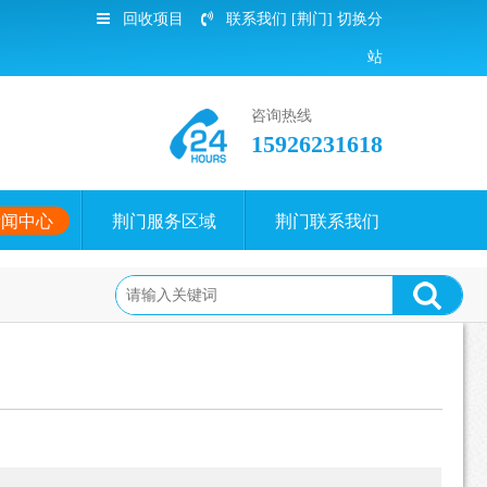
回收项目
联系我们
[荆门]
切换分
站
咨询热线
15926231618
新闻中心
荆门服务区域
荆门联系我们