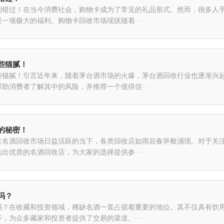
别错过！在当今消费社会，购物卡成为了常见的礼品形式。然而，很多人
一项极大的福利。购物卡回收市场现状随着···
些猫腻！
些猫腻！引言近年来，随着茅台酒市场的火爆，茅台酒回收行业也逐渐兴
助消费者了解其中的风险，并推荐一个值得信···
的秘密！
在名酒回收市场日益活跃的当下，各类回收店如雨后春笋般涌现。对于关
出优质的名酒回收店，为大家的选择提供参···
吗？
吗？在收藏和投资领域，稀缺名酒一直占据着重要的地位。其不仅具有饮
，为众多藏家和投资者提供了交易的渠道。···